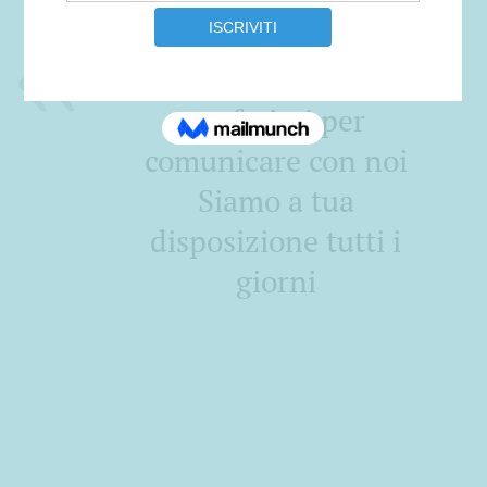
Scegli il modo che
preferisci per
comunicare con noi
Siamo a tua
disposizione tutti i
giorni