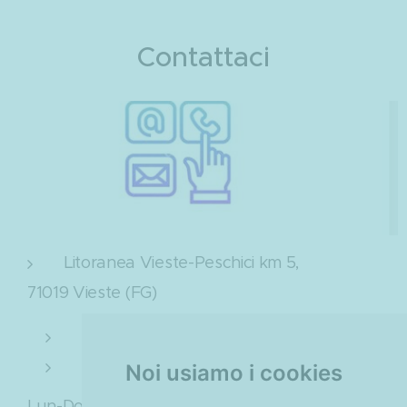
Contattaci
Litoranea Vieste-Peschici km 5,
71019 Vieste (FG)
+ 39 0884706471
+ 39 0884708050
Noi usiamo i cookies
Lun-Dom/ 9:00-20:30.