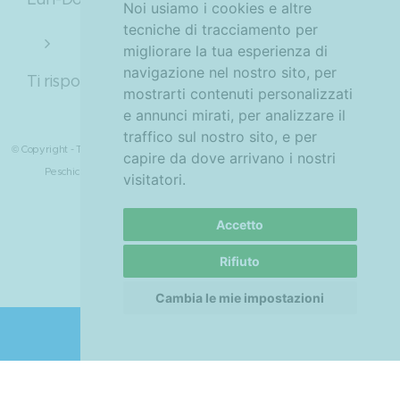
Noi usiamo i cookies e altre
tecniche di tracciamento per
info@viestemarina.com
migliorare la tua esperienza di
navigazione nel nostro sito, per
Ti risponderemo entro le 24h
mostrarti contenuti personalizzati
e annunci mirati, per analizzare il
traffico sul nostro sito, e per
© Copyright - Tutti i diritti sono riservati Camping Vieste Marina, Litoranea Vieste-
capire da dove arrivano i nostri
CIS: FG071060123S0031815 - CIN:
Peschici Km 5, 71019 Vieste -
visitatori.
IT071060B100123000
Accetto
Rifiuto
Cambia le mie impostazioni
PRENOTA ORA