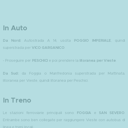
In Auto
Da Nord:
Autostrada A 14, uscita
POGGIO IMPERIALE
, quindi
superstrada per
VICO GARGANICO
.
- Proseguire per
PESCHICI
e poi prendere la
litoranea per Vieste
.
Da Sud:
da Foggia o Manfredonia superstrada per Mattinata,
litoranea per Vieste, quindi litoranea per Peschici.
In Treno
Le stazioni ferroviarie principali sono
FOGGIA
e
SAN SEVERO
.
Entrambe sono ben collegate per raggiungere Vieste con autobus di
linea e treni locali.