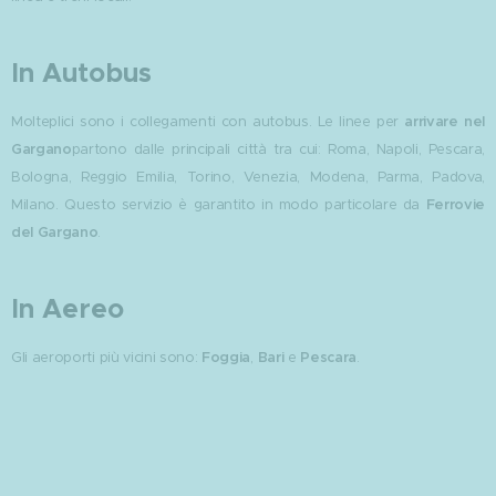
In Autobus
Molteplici sono i collegamenti con autobus. Le linee per
arrivare nel
Gargano
partono dalle principali città tra cui: Roma, Napoli, Pescara,
Bologna, Reggio Emilia, Torino, Venezia, Modena, Parma, Padova,
Milano. Questo servizio è garantito in modo particolare da
Ferrovie
del Gargano
.
In Aereo
Gli aeroporti più vicini sono:
Foggia
,
Bari
e
Pescara
.