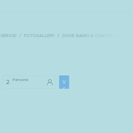
SERVIZI
FOTOGALLERY
DOVE SIAMO & CONTATTI
Persone
2
V
E
R
IF
I
C
A