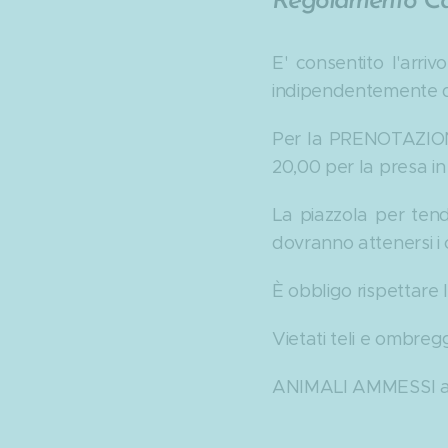
Regolamento C
E' consentito l'arri
indipendentemente dal
Per la PRENOTAZIONE
20,00 per la presa in
La piazzola per tend
dovranno attenersi i
È obbligo rispettare l
Vietati teli e ombreg
ANIMALI AMMESSI a in