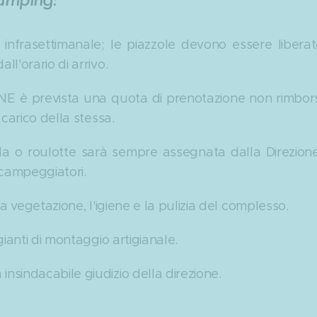
amping:
vo infrasettimanale; le piazzole devono essere libera
l'orario di arrivo.
 è prevista una quota di prenotazione non rimborsa
 carico della stessa.
a o roulotte sarà sempre assegnata dalla Direzione, 
 campeggiatori.
a vegetazione, l'igiene e la pulizia del complesso.
gianti di montaggio artigianale.
sindacabile giudizio della direzione.