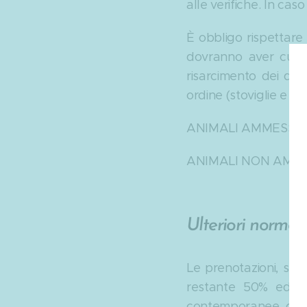
alle verifiche. In ca
È obbligo rispettare 
dovranno aver cura d
risarcimento dei dann
ordine (stoviglie e p
ANIMALI AMMESSI in t
ANIMALI NON AMMESS
Ulteriori norme
Le prenotazioni, se a
restante 50% ed i s
contemporanee di 3 o