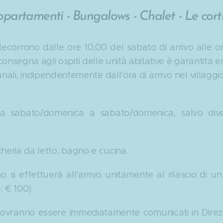
rtamenti - Bungalows - Chalet - Le cortig
 decorrono dalle ore 10,00 del sabato di arrivo alle o
nsegna agli ospiti delle unità abitative è garantita ent
nali, indipendentemente dall'ora di arrivo nel villaggio
a sabato/domenica a sabato/domenica, salvo diver
heria da letto, bagno e cucina.
o si effettuerà all'arrivo unitamente al rilascio di 
: € 100)
i dovranno essere immediatamente comunicati in Dire