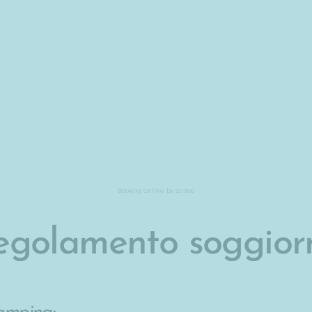
Booking Online by Scidoo
egolamento soggior