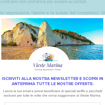
so contrario non potranno più essere accettati.
la vegetazione, l'igiene e la pulizia del complesso. G
i quanto loro dato in dotazione. La Direzione si r
i e degli oggetti rotti. Inoltre gli ospiti dovranno l
entolame lavato) all'atto della partenza.
utti gli appartamenti in muratura.
I SOLO NEGLI CHALETS, nella zona piscina e ristor
 Camping & Appartamenti:
ccettate, saranno valide solo a ricezione del 50% del
upplementi dovranno essere saldati all'arrivo. S
 più unità abitative/piazzole il saldo dovrà effett