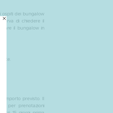
li ospiti dei bungalow
iserva di chiedere il
asciare il bungalow in
ante.
l'importo previsto. Il
olo per prenotazioni
uarsi 15 giorni prima