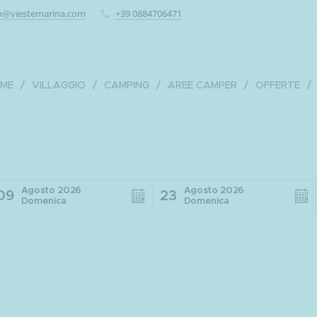
o@viestemarina.com
+39 0884706471
ME
VILLAGGIO
CAMPING
AREE CAMPER
OFFERTE
Agosto 2026
Agosto 2026
09
23
Domenica
Domenica