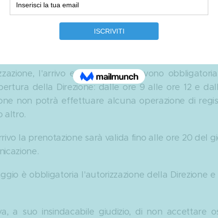
one si intendono impegnative e pertanto non sarà resti
zzazione, l'arrivo e la partenza devono obbligator
pertura della Direzione: dalle ore 9 alle ore 12 e dal
zione non potrà effettuare alcuna operazione di regist
 altro.
rrivo la prenotazione sarà valida fino alle ore 20 del g
nicazione.
aggio è obbligatoria l'autorizzazione della Direzione e 
va, a suo insindacabile giudizio, di non accettare os