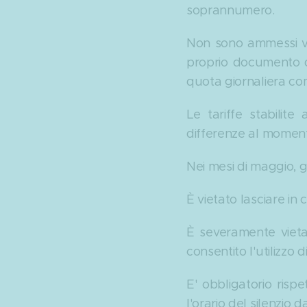
soprannumero.
Non sono ammessi vis
proprio documento di
quota giornaliera com
Le tariffe stabilite
differenze al momento
Nei mesi di maggio, g
È vietato lasciare in 
È severamente vietat
consentito l'utilizzo
E' obbligatorio risp
l'orario del silenzio da