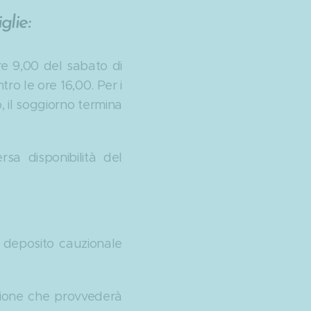
lie:
re 9,00 del sabato di
ro le ore 16,00. Per i
, il soggiorno termina
sa disponibilità del
un deposito cauzionale
zione che provvederà