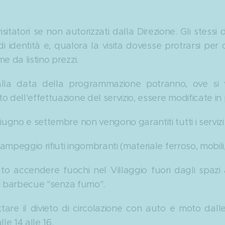
itatori se non autorizzati dalla Direzione. Gli stessi
 identità e, qualora la visita dovesse protrarsi per o
e da listino prezzi.
 alla data della programmazione potranno, ove si ve
 dell'effettuazione del servizio, essere modificate in
iugno e settembre non vengono garantiti tutti i servizi
campeggio rifiuti ingombranti (materiale ferroso, mobili, 
o accendere fuochi nel Villaggio fuori dagli spazi 
 di barbecue "senza fumo".
ettare il divieto di circolazione con auto e moto dall
lle 14 alle 16.